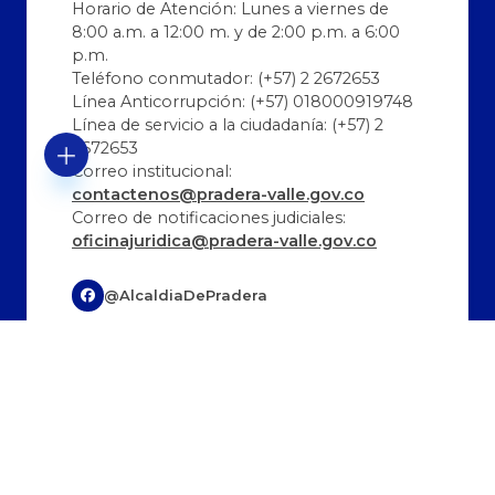
Horario de Atención: Lunes a viernes de
8:00 a.m. a 12:00 m. y de 2:00 p.m. a 6:00
p.m.
Teléfono conmutador: (+57) 2 2672653
Línea Anticorrupción: (+57) 018000919748
Línea de servicio a la ciudadanía: (+57) 2
2672653
Correo institucional:
contactenos@pradera-valle.gov.co
Correo de notificaciones judiciales:
oficinajuridica@pradera-valle.gov.co
@AlcaldiaDePradera
@AlcaldíaDePradera
@alcaldiadepradera
Última Actualización:
Cantidad de visitas:
09/08/2026 9:50:51
330748