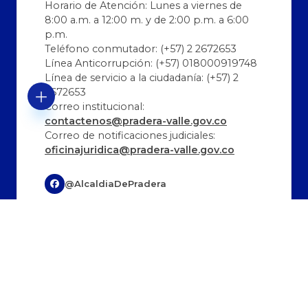
Horario de Atención: Lunes a viernes de
8:00 a.m. a 12:00 m. y de 2:00 p.m. a 6:00
p.m.
Teléfono conmutador: (+57) 2 2672653
Línea Anticorrupción: (+57) 018000919748
Línea de servicio a la ciudadanía: (+57) 2
2672653
Correo institucional:
contactenos@pradera-valle.gov.co
Correo de notificaciones judiciales:
oficinajuridica@pradera-valle.gov.co
@AlcaldiaDePradera
@AlcaldíaDePradera
@alcaldiadepradera
Última Actualización:
Cantidad de visitas:
05/08/2026 20:10:50
330337