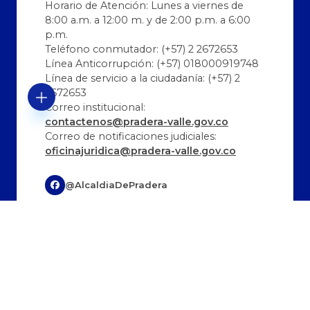
Horario de Atención: Lunes a viernes de
8:00 a.m. a 12:00 m. y de 2:00 p.m. a 6:00
p.m.
Teléfono conmutador: (+57) 2 2672653
Línea Anticorrupción: (+57) 018000919748
Línea de servicio a la ciudadanía: (+57) 2
2672653
Correo institucional:
contactenos@pradera-valle.gov.co
Correo de notificaciones judiciales:
oficinajuridica@pradera-valle.gov.co
@AlcaldiaDePradera
@AlcaldíaDePradera
@alcaldiadepradera
Última Actualización:
Cantidad de visitas:
08/08/2026 12:26:56
330684