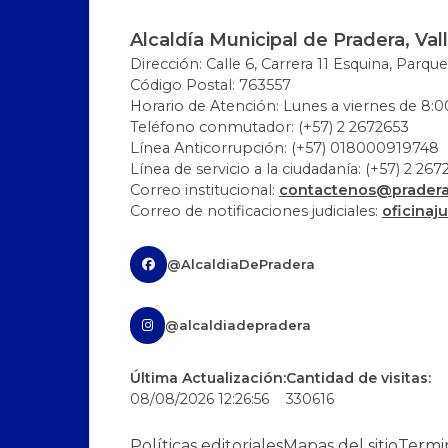
Alcaldía Municipal de Pradera, Val
Dirección: Calle 6, Carrera 11 Esquina, Parque
Código Postal: 763557
Horario de Atención: Lunes a viernes de 8:00
Teléfono conmutador: (+57) 2 2672653
Línea Anticorrupción: (+57) 018000919748
Línea de servicio a la ciudadanía: (+57) 2 26
Correo institucional:
contactenos@pradera-
Correo de notificaciones judiciales:
oficinaj
@AlcaldiaDePradera
@alcaldiadepradera
Última Actualización:
Cantidad de visitas:
08/08/2026 12:26:56
330616
Políticas editoriales
Mapas del sitio
Termi