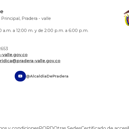
le
 Principal, Pradera - valle
 a.m. a 12:00 m. y de 2:00 p.m. a 6:00 p.m.
72653
valle.gov.co
uridica@pradera-valle.gov.co
@AlcaldíaDePradera
nos y condiciones
PQRD
Otras Sedes
Certificado de accesi